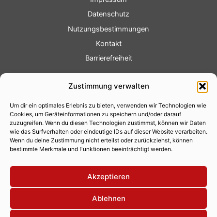
Datenschutz
Nutzungsbestimmungen
Kontakt
Barrierefreiheit
Service
Zustimmung verwalten
Fotoservice
Um dir ein optimales Erlebnis zu bieten, verwenden wir Technologien wie
Videoservice
Cookies, um Geräteinformationen zu speichern und/oder darauf
Werbung
zuzugreifen. Wenn du diesen Technologien zustimmst, können wir Daten
wie das Surfverhalten oder eindeutige IDs auf dieser Website verarbeiten.
Contenterstellung
Wenn du deine Zustimmung nicht erteilst oder zurückziehst, können
bestimmte Merkmale und Funktionen beeinträchtigt werden.
Lokalnachrichten
Lokalfernsehen
Akzeptieren
Eventkalender
Ablehnen