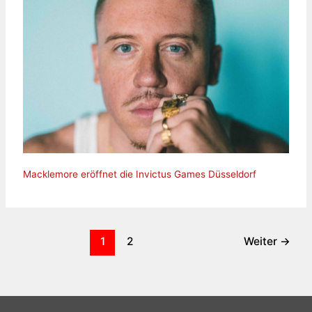
Macklemore eröffnet die Invictus Games Düsseldorf
1
2
Weiter
→