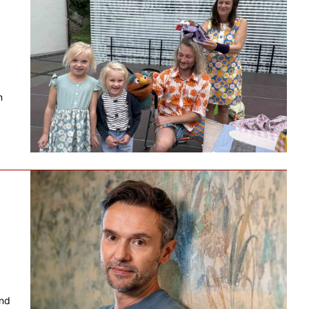
n
and