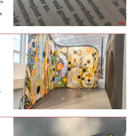
am
ch
-