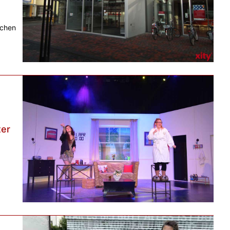
schen
ter