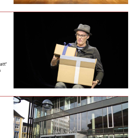
att“
n