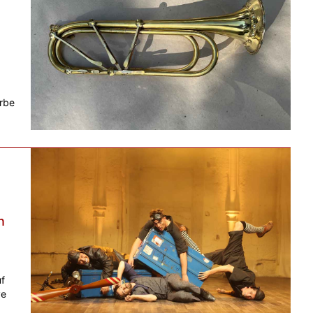
rbe
n
f
ve