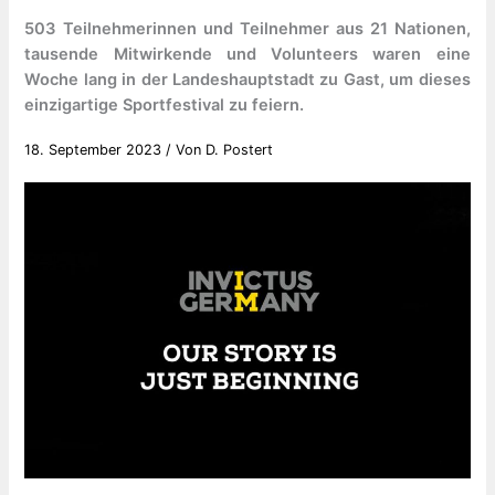
503 Teilnehmerinnen und Teilnehmer aus 21 Nationen,
tausende Mitwirkende und Volunteers waren eine
Woche lang in der Landeshauptstadt zu Gast, um dieses
einzigartige Sportfestival zu feiern.
18. September 2023
/ Von
D. Postert