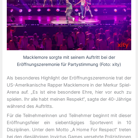
Macklemore sorgte mit seinem Auftritt bei der
Eröffnungszeremonie für Partystimmung (Foto: xity)
Als besonderes Highlight der Eröffnungszeremonie trat der
US-Amerikanische Rapper Macklemore in der Merkur Spiel-
Arena auf. „Es ist eine besondere Ehre, hier vor euch zu
spielen. Ihr alle habt meinen Respekt“, sagte der 40-Jährige
während des Auftritts.
Für die Teilnehmerinnen und Teilnehmer beginnt mit dieser
Eröffnungsfeier ein siebentägiges Sportevent in 10
Disziplinen. Unter dem Motto „A Home For Respect“ treten
bei den diesjährigen Invictus Games versehrte Polizistinnen