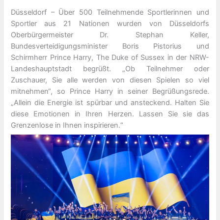
Düsseldorf – Über 500 Teilnehmende Sportlerinnen und
Sportler aus 21 Nationen wurden von Düsseldorfs
Oberbürgermeister Dr. Stephan Keller,
Bundesverteidigungsminister Boris Pistorius und
Schirmherr Prince Harry, The Duke of Sussex in der NRW-
Landeshauptstadt begrüßt. „Ob Teilnehmer oder
Zuschauer, Sie alle werden von diesen Spielen so viel
mitnehmen“, so Prince Harry in seiner Begrüßungsrede.
„Allein die Energie ist spürbar und ansteckend. Halten Sie
diese Emotionen in Ihren Herzen. Lassen Sie sie das
Grenzenlose in Ihnen inspirieren.“