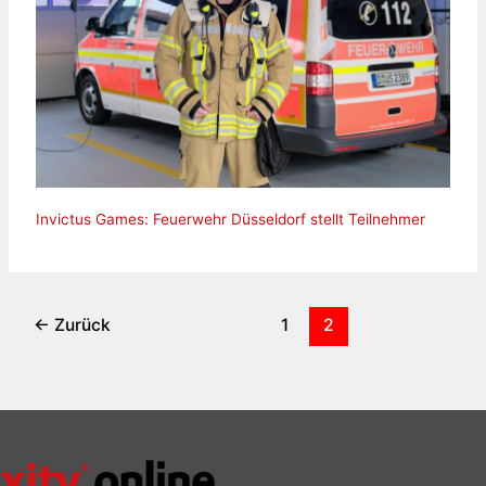
Invictus Games: Feuerwehr Düsseldorf stellt Teilnehmer
←
Zurück
1
2