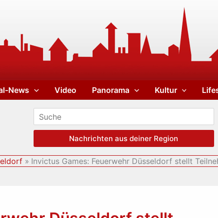
al-News
Video
Panorama
Kultur
Life
Nachrichten aus deiner Region
eldorf
Invictus Games: Feuerwehr Düsseldorf stellt Teiln