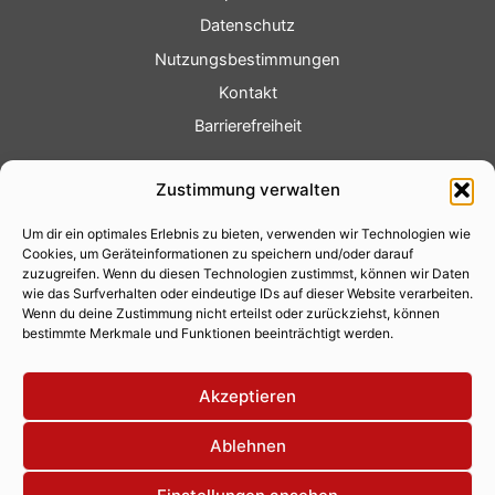
Datenschutz
Nutzungsbestimmungen
Kontakt
Barrierefreiheit
Service
Zustimmung verwalten
Fotoservice
Um dir ein optimales Erlebnis zu bieten, verwenden wir Technologien wie
Videoservice
Cookies, um Geräteinformationen zu speichern und/oder darauf
Werbung
zuzugreifen. Wenn du diesen Technologien zustimmst, können wir Daten
wie das Surfverhalten oder eindeutige IDs auf dieser Website verarbeiten.
Contenterstellung
Wenn du deine Zustimmung nicht erteilst oder zurückziehst, können
bestimmte Merkmale und Funktionen beeinträchtigt werden.
Lokalnachrichten
Lokalfernsehen
Akzeptieren
Eventkalender
Ablehnen