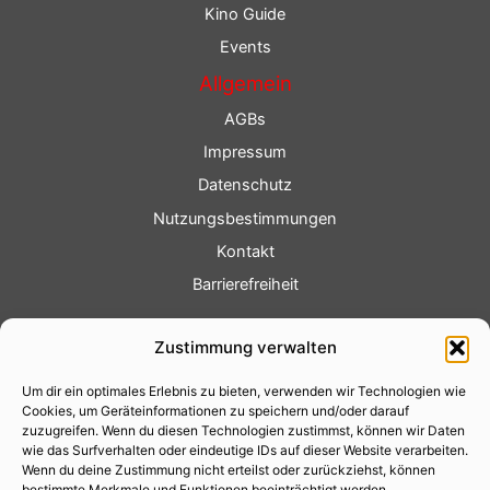
Kino Guide
Events
Allgemein
AGBs
Impressum
Datenschutz
Nutzungsbestimmungen
Kontakt
Barrierefreiheit
Service
Zustimmung verwalten
Fotoservice
Um dir ein optimales Erlebnis zu bieten, verwenden wir Technologien wie
Videoservice
Cookies, um Geräteinformationen zu speichern und/oder darauf
Werbung
zuzugreifen. Wenn du diesen Technologien zustimmst, können wir Daten
wie das Surfverhalten oder eindeutige IDs auf dieser Website verarbeiten.
Contenterstellung
Wenn du deine Zustimmung nicht erteilst oder zurückziehst, können
bestimmte Merkmale und Funktionen beeinträchtigt werden.