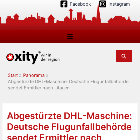
Zum
Facebook
Instagram
Inhalt
springen
Suchen
Start
Panorama
Abgestürzte DHL-Maschine: Deutsche Flugunfallbehörde
sendet Ermittler nach Litauen
Abgestürzte DHL-Maschine:
Deutsche Flugunfallbehörde
sendet Ermittler nach