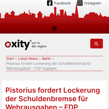
Zum
Facebook
Instagram
Inhalt
springen
Suchen
Start
Lokal-News
Berlin
Pistorius fordert Lockerung der Schuldenbremse für
Wehrausgaben – FDP dagegen
Pistorius fordert Lockerung
der Schuldenbremse für
Wehrausgaben – FDP