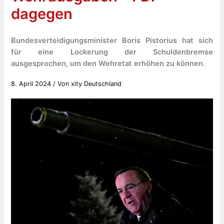
dagegen
Bundesverteidigungsminister Boris Pistorius hat sich
für eine Lockerung der Schuldenbremse
ausgesprochen, um den Wehretat erhöhen zu können.
8. April 2024
/ Von
xity Deutschland