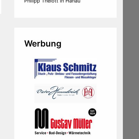
Philipp Thelott in Hanau
Werbung