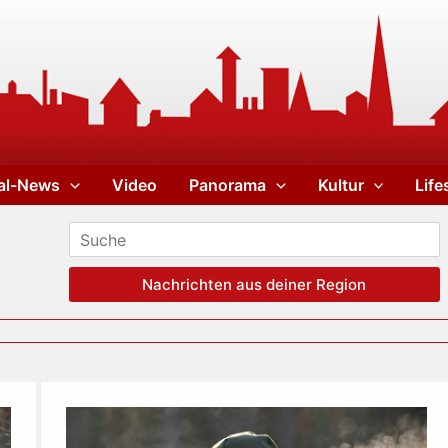
al-News
Video
Panorama
Kultur
Life
Nachrichten aus deiner Region