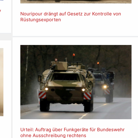
v
Nouripour drängt auf Gesetz zur Kontrolle von
Rüstungsexporten
Urteil: Auftrag über Funkgeräte für Bundeswehr
ohne Ausschreibung rechtens