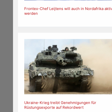
Frontex-Chef Leijtens will auch in Nordafrika akti
werden
Ukraine-Krieg treibt Genehmigungen für
Rüstungsexporte auf Rekordwert