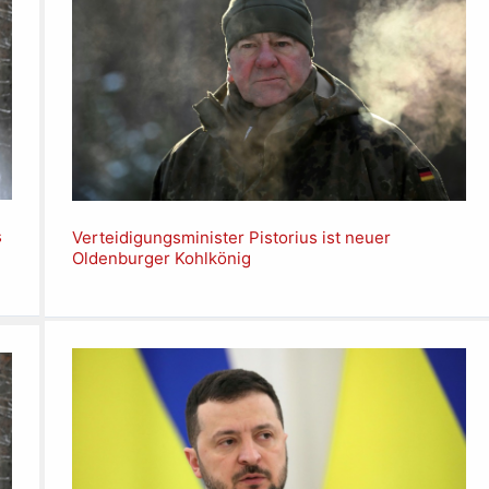
s
Verteidigungsminister Pistorius ist neuer
Oldenburger Kohlkönig