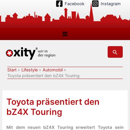
Zum
Facebook
Instagram
Inhalt
springen
Suchen
Start
Lifestyle
Automobil
Toyota präsentiert den bZ4X Touring
Toyota präsentiert den
bZ4X Touring
Mit dem neuen bZ4X Touring erweitert Toyota sein