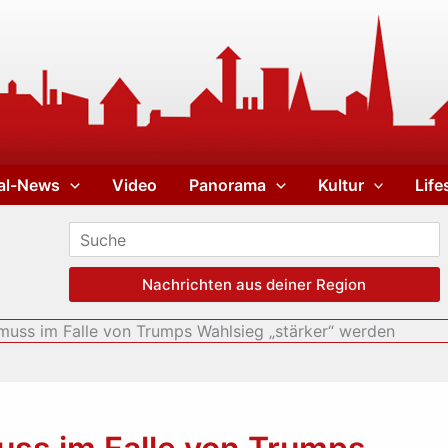
al-News
Video
Panorama
Kultur
Life
Nachrichten aus deiner Region
muss im Falle von Trumps Wahlsieg „stärker“ werden