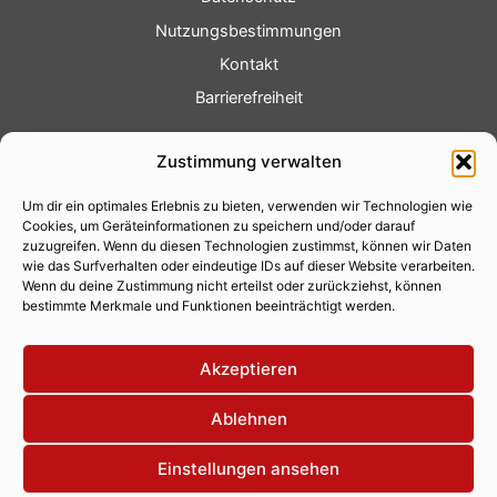
Nutzungsbestimmungen
Kontakt
Barrierefreiheit
Service
Zustimmung verwalten
Fotoservice
Um dir ein optimales Erlebnis zu bieten, verwenden wir Technologien wie
Videoservice
Cookies, um Geräteinformationen zu speichern und/oder darauf
Werbung
zuzugreifen. Wenn du diesen Technologien zustimmst, können wir Daten
wie das Surfverhalten oder eindeutige IDs auf dieser Website verarbeiten.
Contenterstellung
Wenn du deine Zustimmung nicht erteilst oder zurückziehst, können
bestimmte Merkmale und Funktionen beeinträchtigt werden.
Lokalnachrichten
Lokalfernsehen
Akzeptieren
Eventkalender
Ablehnen
Einstellungen ansehen