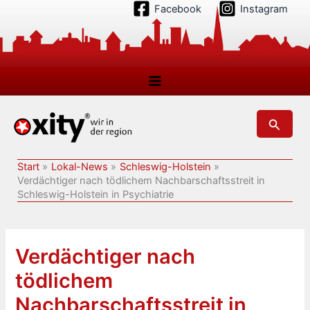
Zum
Facebook
Instagram
Inhalt
springen
Suchen
Start
Lokal-News
Schleswig-Holstein
Verdächtiger nach tödlichem Nachbarschaftsstreit in
Schleswig-Holstein in Psychiatrie
Verdächtiger nach
tödlichem
Nachbarschaftsstreit in