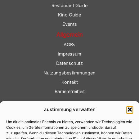
Restaurant Guide
Kino Guide
Events
Allgemein
AGBs
Impressum
Datenschutz
Nutzungsbestimmungen
Kontakt
Barrierefreiheit
Service
Zustimmung verwalten
Fotoservice
Um dir ein optimales Erlebnis zu bieten, verwenden wir Technologien wie
Videoservice
Cookies, um Geräteinformationen zu speichern und/oder darauf
Werbung
zuzugreifen. Wenn du diesen Technologien zustimmst, können wir Daten
wie das Surfverhalten oder eindeutige IDs auf dieser Website verarbeiten.