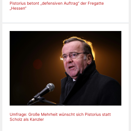
Pistorius betont „defensiven Auftrag“ der Fregatte
„Hessen“
Umfrage: Große Mehrheit wünscht sich Pistorius statt
Scholz als Kanzler