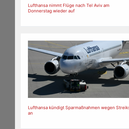
Lufthansa nimmt Flüge nach Tel Aviv am
Donnerstag wieder auf
Lufthansa kündigt Sparmaßnahmen wegen Streik
an