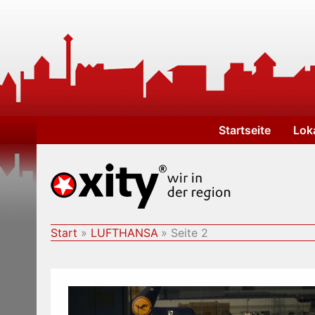
Zum
Inhalt
springen
Startseite
Lok
Start
LUFTHANSA
Seite 2