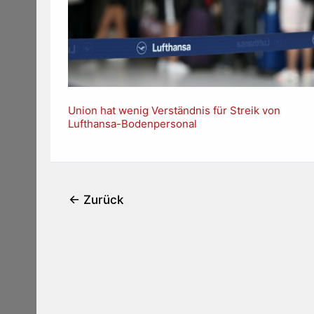
Union hat wenig Verständnis für Streik von
Lufthansa-Bodenpersonal
←
Zurück