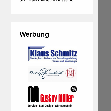
SchifffahrtMuseum Düsseldorf
Werbung