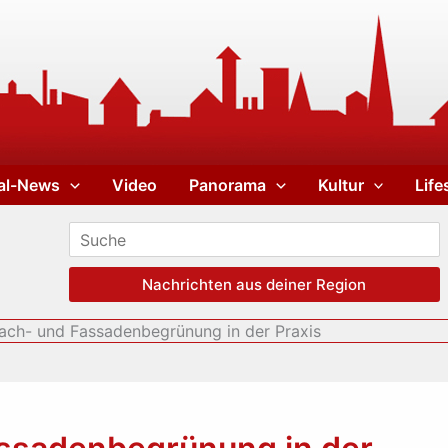
al-News
Video
Panorama
Kultur
Life
Nachrichten aus deiner Region
ach- und Fassadenbegrünung in der Praxis