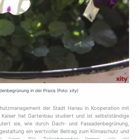
nbegrünung in der Praxis (Foto: xity)
chutzmanagement der Stadt Hanau in Kooperation mit
Kaiser hat Gartenbau studiert und ist selbstständige
läutert sie, wie durch Dach- und Fassadenbegrünung,
estaltung ein wertvoller Beitrag zum Klimaschutz und