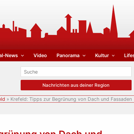
al-News
Video
Panorama
Kultur
Life
Nachrichten aus deiner Region
eld
Krefeld: Tipps zur Begrünung von Dach und Fassaden