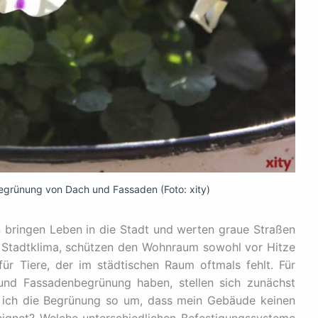
egrünung von Dach und Fassaden (Foto: xity)
bringen Leben in die Stadt und werten graue Straßen
s Stadtklima, schützen den Wohnraum sowohl vor Hitze
ür Tiere, der im städtischen Raum oftmals fehlt. Für
und Fassadenbegrünung haben, stellen sich zunächst
e ich die Begrünung so um, dass mein Gebäude keinen