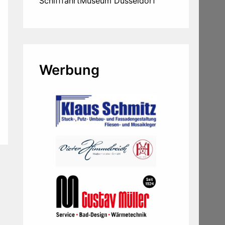
SchifffahrtMuseum Düsseldorf
Werbung