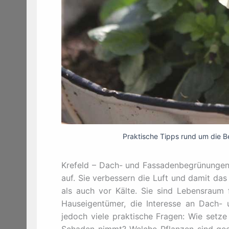
Praktische Tipps rund um die B
Krefeld – Dach- und Fassadenbegrünungen 
auf. Sie verbessern die Luft und damit da
als auch vor Kälte. Sie sind Lebensraum f
Hauseigentümer, die Interesse an Dach- 
jedoch viele praktische Fragen: Wie setz