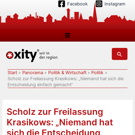
Zum
Facebook
Instagram
Inhalt
springen
Suchen
Start
Panorama
Politik & Wirtschaft
Politik
Scholz zur Freilassung Krasikows: „Niemand hat sich die
Entscheidung einfach gemacht“
Scholz zur Freilassung
Krasikows: „Niemand hat
sich die Entscheidung