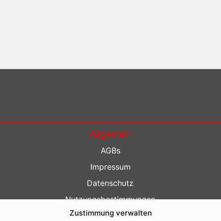
Allgemein
AGBs
Impressum
Datenschutz
Nutzungsbestimmungen
Zustimmung verwalten
Kontakt