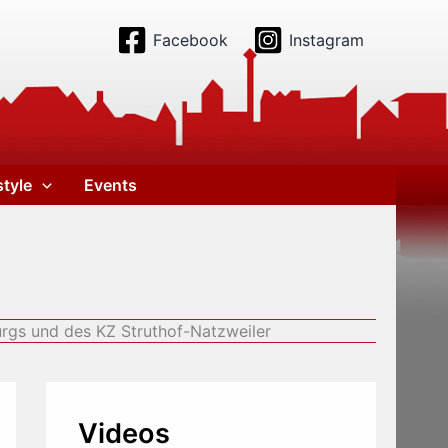
Facebook
Instagram
style
Events
rgs und des KZ Struthof-Natzweiler
Videos