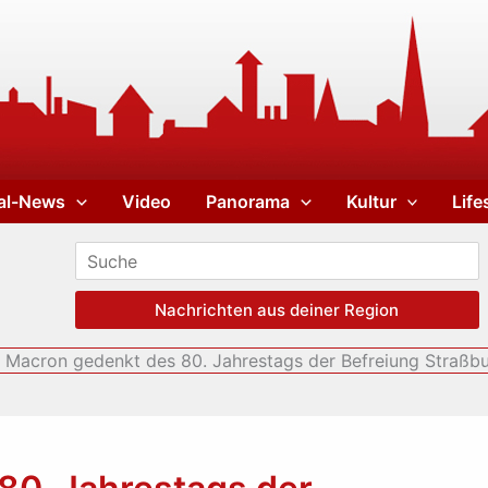
al-News
Video
Panorama
Kultur
Life
Nachrichten aus deiner Region
Macron gedenkt des 80. Jahrestags der Befreiung Straßbu