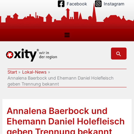
Zum
Facebook
Instagram
Inhalt
springen
Suchen
Start
Lokal-News
Annalena Baerbock und Ehemann Daniel Holefleisch
geben Trennung bekannt
Annalena Baerbock und
Ehemann Daniel Holefleisch
geben Trennung bekannt