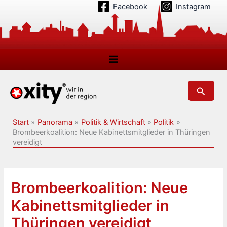
Zum
Facebook
Instagram
Inhalt
springen
Suchen
Start
Panorama
Politik & Wirtschaft
Politik
Brombeerkoalition: Neue Kabinettsmitglieder in Thüringen
vereidigt
Brombeerkoalition: Neue
Kabinettsmitglieder in
Thüringen vereidigt