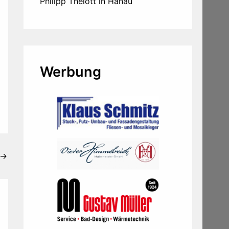
Philipp Thelott in Hanau
Werbung
→