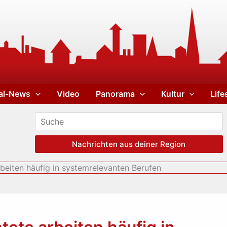
al-News
Video
Panorama
Kultur
Life
Nachrichten aus deiner Region
rbeiten häufig in systemrelevanten Berufen