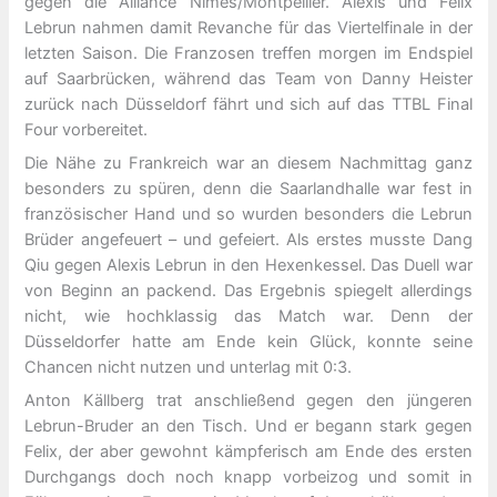
gegen die Alliance Nimes/Montpellier. Alexis und Felix
Lebrun nahmen damit Revanche für das Viertelfinale in der
letzten Saison. Die Franzosen treffen morgen im Endspiel
auf Saarbrücken, während das Team von Danny Heister
zurück nach Düsseldorf fährt und sich auf das TTBL Final
Four vorbereitet.
Die Nähe zu Frankreich war an diesem Nachmittag ganz
besonders zu spüren, denn die Saarlandhalle war fest in
französischer Hand und so wurden besonders die Lebrun
Brüder angefeuert – und gefeiert. Als erstes musste Dang
Qiu gegen Alexis Lebrun in den Hexenkessel. Das Duell war
von Beginn an packend. Das Ergebnis spiegelt allerdings
nicht, wie hochklassig das Match war. Denn der
Düsseldorfer hatte am Ende kein Glück, konnte seine
Chancen nicht nutzen und unterlag mit 0:3.
Anton Källberg trat anschließend gegen den jüngeren
Lebrun-Bruder an den Tisch. Und er begann stark gegen
Felix, der aber gewohnt kämpferisch am Ende des ersten
Durchgangs doch noch knapp vorbeizog und somit in