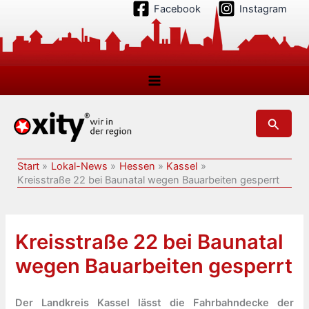
Zum
Facebook
Instagram
Inhalt
springen
Suchen
Start
Lokal-News
Hessen
Kassel
Kreisstraße 22 bei Baunatal wegen Bauarbeiten gesperrt
Kreisstraße 22 bei Baunatal
wegen Bauarbeiten gesperrt
Der Landkreis Kassel lässt die Fahrbahndecke der