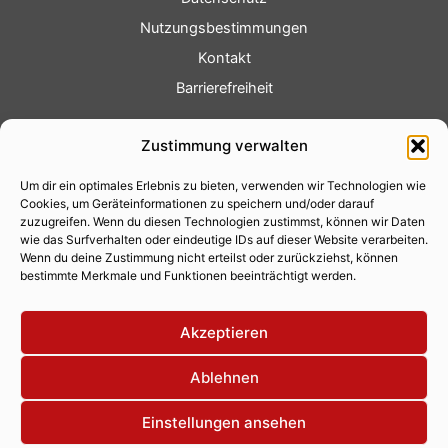
Nutzungsbestimmungen
Kontakt
Barrierefreiheit
Service
Zustimmung verwalten
Fotoservice
Um dir ein optimales Erlebnis zu bieten, verwenden wir Technologien wie
Videoservice
Cookies, um Geräteinformationen zu speichern und/oder darauf
Werbung
zuzugreifen. Wenn du diesen Technologien zustimmst, können wir Daten
wie das Surfverhalten oder eindeutige IDs auf dieser Website verarbeiten.
Contenterstellung
Wenn du deine Zustimmung nicht erteilst oder zurückziehst, können
bestimmte Merkmale und Funktionen beeinträchtigt werden.
Lokalnachrichten
Lokalfernsehen
Akzeptieren
Eventkalender
Ablehnen
Einstellungen ansehen