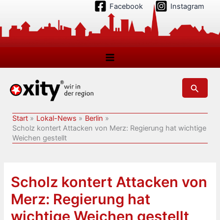
Zum
Facebook
Instagram
Inhalt
springen
Suchen
Start
Lokal-News
Berlin
Scholz kontert Attacken von Merz: Regierung hat wichtige
Weichen gestellt
Scholz kontert Attacken von
Merz: Regierung hat
wichtige Weichen gestellt