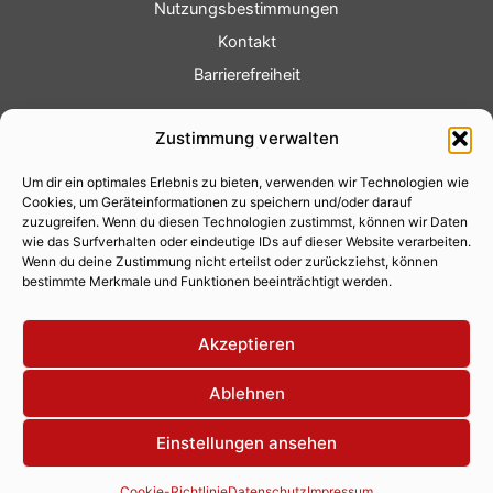
Nutzungsbestimmungen
Kontakt
Barrierefreiheit
Service
Zustimmung verwalten
Fotoservice
Um dir ein optimales Erlebnis zu bieten, verwenden wir Technologien wie
Videoservice
Cookies, um Geräteinformationen zu speichern und/oder darauf
Werbung
zuzugreifen. Wenn du diesen Technologien zustimmst, können wir Daten
wie das Surfverhalten oder eindeutige IDs auf dieser Website verarbeiten.
Contenterstellung
Wenn du deine Zustimmung nicht erteilst oder zurückziehst, können
bestimmte Merkmale und Funktionen beeinträchtigt werden.
Lokalnachrichten
Lokalfernsehen
Akzeptieren
Eventkalender
Ablehnen
Einstellungen ansehen
Copyright 2026 © Xity Online GmbH
Cookie-Richtlinie
Datenschutz
Impressum