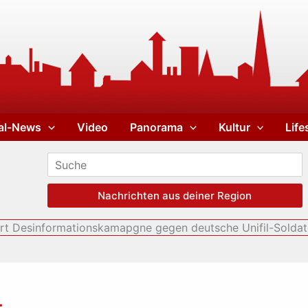
al-News
Video
Panorama
Kultur
Life
Nachrichten aus deiner Region
ährt Desinformationskamapgne gegen deutsche Unifil-Solda