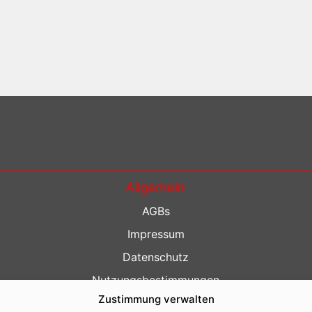
Allgemein
AGBs
Impressum
Datenschutz
Nutzungsbestimmungen
Zustimmung verwalten
Kontakt