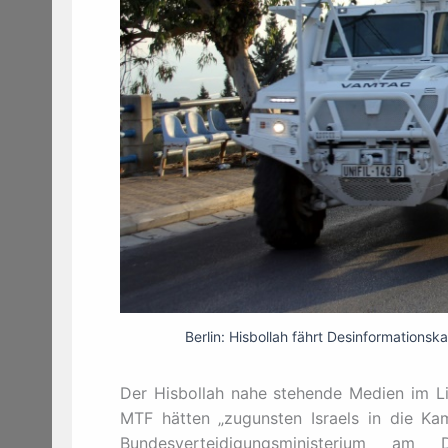
Berlin: Hisbollah fährt Desinformations
Der Hisbollah nahe stehende Medien im Li
MTF hätten „zugunsten Israels in die Kam
Bundesverteidigungsministerium am