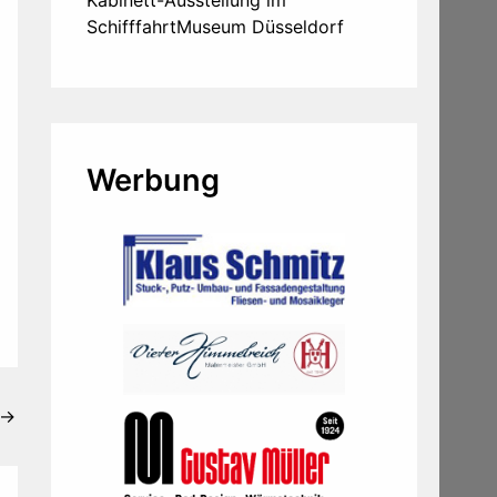
Kabinett-Ausstellung im
SchifffahrtMuseum Düsseldorf
Werbung
→