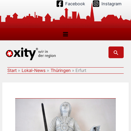
Zum
Facebook
Instagram
Inhalt
springen
Suchen
Start
Lokal-News
Thüringen
Erfurt