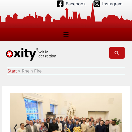
Zum
Facebook
Instagram
Inhalt
springen
Suchen
Start
Rhein Fire