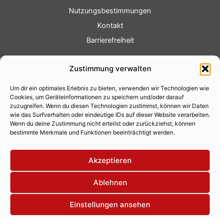
Nutzungsbestimmungen
Kontakt
Barrierefreiheit
Service
Zustimmung verwalten
Fotoservice
Um dir ein optimales Erlebnis zu bieten, verwenden wir Technologien wie
Videoservice
Cookies, um Geräteinformationen zu speichern und/oder darauf
Werbung
zuzugreifen. Wenn du diesen Technologien zustimmst, können wir Daten
wie das Surfverhalten oder eindeutige IDs auf dieser Website verarbeiten.
Contenterstellung
Wenn du deine Zustimmung nicht erteilst oder zurückziehst, können
bestimmte Merkmale und Funktionen beeinträchtigt werden.
Lokalnachrichten
Lokalfernsehen
Akzeptieren
Eventkalender
Ablehnen
Einstellungen ansehen
Copyright 2026 © Xity Online GmbH