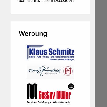
SchifffahrtMuseum Düsseldorf
Werbung