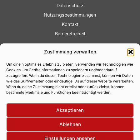
Datenschutz
Nutzungsbestimmungen
Kontakt
Barrierefreiheit
Service
Zustimmung verwalten
Fotoservice
Um dir ein optimales Erlebnis zu bieten, verwenden wir Technologien wie
Videoservice
Cookies, um Geräteinformationen zu speichern und/oder darauf
Werbung
zuzugreifen. Wenn du diesen Technologien zustimmst, können wir Daten
wie das Surfverhalten oder eindeutige IDs auf dieser Website verarbeiten.
Contenterstellung
Wenn du deine Zustimmung nicht erteilst oder zurückziehst, können
bestimmte Merkmale und Funktionen beeinträchtigt werden.
Lokalnachrichten
Lokalfernsehen
Akzeptieren
Eventkalender
Ablehnen
Einstellungen ansehen