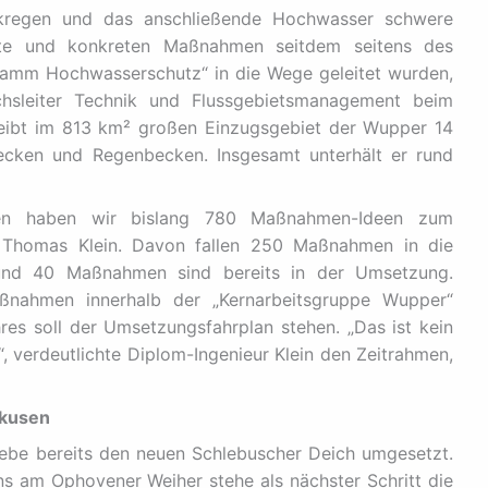
rkregen und das anschließende Hochwasser schwere
te und konkreten Maßnahmen seitdem seitens des
amm Hochwasserschutz“ in die Wege geleitet wurden,
ichsleiter Technik und Flussgebietsmanagement beim
ibt im 813 km² großen Einzugsgebiet der Wupper 14
ecken und Regenbecken. Insgesamt unterhält er rund
en haben wir bislang 780 Maßnahmen-Ideen zum
te Thomas Klein. Davon fallen 250 Maßnahmen in die
und 40 Maßnahmen sind bereits in der Umsetzung.
ßnahmen innerhalb der „Kernarbeitsgruppe Wupper“
hres soll der Umsetzungsfahrplan stehen. „Das ist kein
t“, verdeutlichte Diplom-Ingenieur Klein den Zeitrahmen,
kusen
iebe bereits den neuen Schlebuscher Deich umgesetzt.
s am Ophovener Weiher stehe als nächster Schritt die