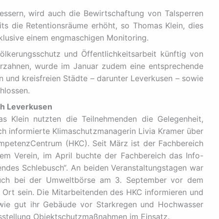
sern, wird auch die Bewirtschaftung von Talsperren
s die Retentionsräume erhöht, so Thomas Klein, dies
klusive einem engmaschigen Monitoring.
kerungsschutz und Öffentlichkeitsarbeit künftig von
erzahnen, wurde im Januar zudem eine entsprechende
 und kreisfreien Städte – darunter Leverkusen – sowie
hlossen.
ch Leverkusen
 Klein nutzten die Teilnehmenden die Gelegenheit,
ch informierte Klimaschutzmanagerin Livia Kramer über
mpetenzCentrum (HKC). Seit März ist der Fachbereich
sem Verein, im April buchte der Fachbereich das Info-
endes Schlebusch“. An beiden Veranstaltungstagen war
uch bei der Umweltbörse am 3. September vor dem
 Ort sein. Die Mitarbeitenden des HKC informieren und
 wie gut ihr Gebäude vor Starkregen und Hochwasser
usstellung Objektschutzmaßnahmen im Einsatz.