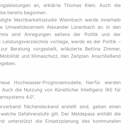
ungsleistungen an, erklärte Thomas Klein. Auch die
be bereits begonnen.
ndigte Machbarkeitsstudie Wiembach werde innerhalb
te Umweltdezernent Alexander Lünenbach an. In den
chnis sind Anregungen seitens der Politik und der
 Leistungsverzeichnis vorliege, werde es der Politik –
zur Beratung vorgestellt, erläuterte Bettina Zimmer,
 Mobilität und Klimaschutz, den Zeitplan. Anschließend
egeben.
neue Hochwasser-Prognosemodelle, hierfür werden
. Auch die Nutzung von Künstlicher Intelligenz (KI) für
rnsystems 4.0“.
verband flächendeckend erstellt sind, geben einen
welche Gefahrenstufe gilt. Der Meldepass enthält die
und unterstützt die Einsatzplanung des kommunalen