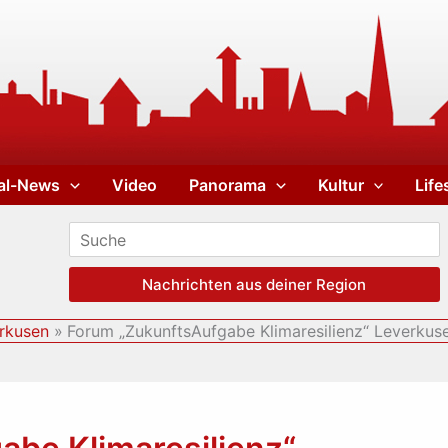
al-News
Video
Panorama
Kultur
Life
Nachrichten aus deiner Region
rkusen
Forum „ZukunftsAufgabe Klimaresilienz“ Leverkus