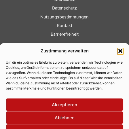
Datenschutz
Nutzungsbestimmungen
Kontakt
Barrierefreiheit
Service
Zustimmung verwalten
Fotoservice
Um dir ein optimales Erlebnis zu bieten, verwenden wir Technologien wie
Videoservice
Cookies, um Geräteinformationen zu speichern und/oder darauf
Werbung
zuzugreifen. Wenn du diesen Technologien zustimmst, können wir Daten
wie das Surfverhalten oder eindeutige IDs auf dieser Website verarbeiten.
Contenterstellung
Wenn du deine Zustimmung nicht erteilst oder zurückziehst, können
bestimmte Merkmale und Funktionen beeinträchtigt werden.
Lokalnachrichten
Lokalfernsehen
Akzeptieren
Eventkalender
Ablehnen