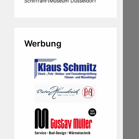
SchifffahrtMuseum Düsseldorf
Werbung