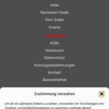
Video
Restaurant Guide
Kino Guide
Events
Allgemein
AGBs
Impressum
Datenschutz
Nutzungsbestimmungen
Kontakt
Barrierefreiheit
Service
Zustimmung verwalten
Fotoservice
Um dir ein optimales Erlebnis zu bieten, verwenden wir Technologien wie
Videoservice
Cookies, um Geräteinformationen zu speichern und/oder darauf