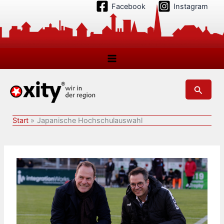
Zum
Facebook
Instagram
Inhalt
springen
Suchen
Start
Japanische Hochschulauswahl