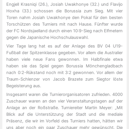
Engjell Krasniqi (26.), Josiah Uwakhonye (32.) und Flavijo
Hoxha (33.) schossen die Borussia zum Sieg. Mit vier
Toren nahm Josiah Uwakhonye den Pokal für den besten
Torschützen des Turniers mit nach Hause. Fünfter wurde
der FC Nordsjaelland durch einen 10:9-Sieg nach Elfmetern
gegen die Japanische Hochschulauswahl.
Vier Tage lang hat es auf der Anlage des BV 04 U19-
Fußball der Spitzenklasse gegeben. Vor allem die Australier
haben viele neue Fans gewonnen. Im Halbfinale etwa
haben sie das Spiel gegen Borussia Mönchengladbach
nach 0:2-Rükstand noch mit 3:2 gewonnen. Vor allem der
Traum-Schlenzer von Jacob Brazete zum Siegtor löste
Begeisterung aus.
Insgesamt waren die Turnierorganisatoren zufrieden. 4000
Zuschauer waren an den vier Veranstaltungstagen auf der
Anlage an der Roßstraße. Turniereiter Martin Meyer: „Mit
Blick auf die Unterstützung der Stadt und die mediale
Präsenz, die wir im Vorfeld des Turniers hatten, hätten wir
uns aber noch ein paar Zuschauer mehr gewünscht. Die