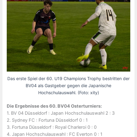
Das erste Spiel der 60. U19 Champions Trophy bestritten der
BV04 als Gastgeber gegen die Japanische
Hochschulauswahl. (Foto: xity)
Die Ergebnisse des 60. BV04 Osterturniers:
1. BV 04 Düsseldorf : Japan Hochschulauswahl 2 : 3
2. Sydney FC : Fortuna Düsseldorf 0 : 1
3. Fortuna Düsseldorf : Royal Charleroi 0 : 0
4. Japan Hochschulauswahl : FC Everton 0 : 1