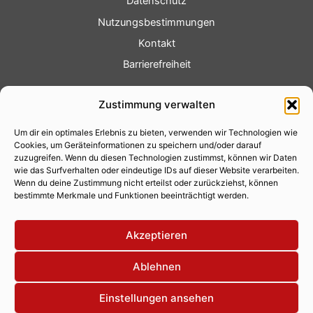
Datenschutz
Nutzungsbestimmungen
Kontakt
Barrierefreiheit
Service
Zustimmung verwalten
Fotoservice
Um dir ein optimales Erlebnis zu bieten, verwenden wir Technologien wie
Videoservice
Cookies, um Geräteinformationen zu speichern und/oder darauf
Werbung
zuzugreifen. Wenn du diesen Technologien zustimmst, können wir Daten
wie das Surfverhalten oder eindeutige IDs auf dieser Website verarbeiten.
Contenterstellung
Wenn du deine Zustimmung nicht erteilst oder zurückziehst, können
bestimmte Merkmale und Funktionen beeinträchtigt werden.
Lokalnachrichten
Lokalfernsehen
Akzeptieren
Eventkalender
Ablehnen
Einstellungen ansehen