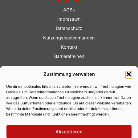
AGBs
Impressum
Datenschutz
Nutzungsbestimmungen
Kontakt
Barrierefreiheit
Service
Zustimmung verwalten
Fotoservice
Um dir ein optimales Erlebnis zu bieten, verwenden wir Technologien wie
Videoservice
Cookies, um Geräteinformationen zu speichern und/oder darauf
Werbung
zuzugreifen. Wenn du diesen Technologien zustimmst, können wir Daten
wie das Surfverhalten oder eindeutige IDs auf dieser Website verarbeiten.
Contenterstellung
Wenn du deine Zustimmung nicht erteilst oder zurückziehst, können
bestimmte Merkmale und Funktionen beeinträchtigt werden.
Lokalnachrichten
Lokalfernsehen
Akzeptieren
Eventkalender