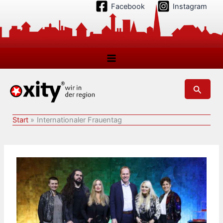
Zum
Facebook
Instagram
Inhalt
springen
Suchen
Start
Internationaler Frauentag