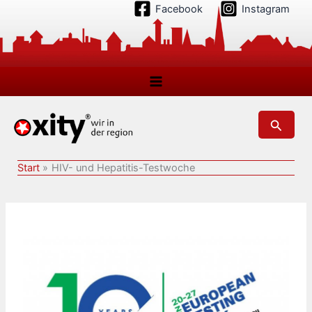
Zum
Facebook
Instagram
Inhalt
springen
Suchen
Start
HIV- und Hepatitis-Testwoche