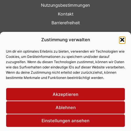
Nutzungsbestimmungen
Kontakt
Barrierefreiheit
Service
Zustimmung verwalten
Fotoservice
Um dir ein optimales Erlebnis zu bieten, verwenden wir Technologien wie
Videoservice
Cookies, um Geräteinformationen zu speichern und/oder darauf
Werbung
zuzugreifen. Wenn du diesen Technologien zustimmst, können wir Daten
wie das Surfverhalten oder eindeutige IDs auf dieser Website verarbeiten.
Contenterstellung
Wenn du deine Zustimmung nicht erteilst oder zurückziehst, können
bestimmte Merkmale und Funktionen beeinträchtigt werden.
Lokalnachrichten
Lokalfernsehen
Akzeptieren
Eventkalender
Ablehnen
Einstellungen ansehen
Copyright 2026 © Xity Online GmbH