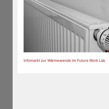
Infomarkt zur Wärmewende im Future Work Lab