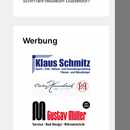
SchifffahrtMuseum Düsseldorf
Werbung