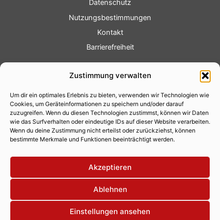
Datenschutz
Nutzungsbestimmungen
Kontakt
Barrierefreiheit
Service
Zustimmung verwalten
Fotoservice
Um dir ein optimales Erlebnis zu bieten, verwenden wir Technologien wie
Videoservice
Cookies, um Geräteinformationen zu speichern und/oder darauf
Werbung
zuzugreifen. Wenn du diesen Technologien zustimmst, können wir Daten
wie das Surfverhalten oder eindeutige IDs auf dieser Website verarbeiten.
Contenterstellung
Wenn du deine Zustimmung nicht erteilst oder zurückziehst, können
bestimmte Merkmale und Funktionen beeinträchtigt werden.
Lokalnachrichten
Lokalfernsehen
Akzeptieren
Eventkalender
Ablehnen
Einstellungen ansehen