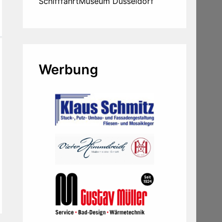
SchifffahrtMuseum Düsseldorf
Werbung