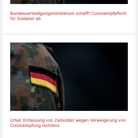
Bundesverteidigungsministerium schafft Coronaimpfpflicht
für Soldaten ab
Urteil: Entlassung von Zeitsoldat wegen Verweigerung von
Coronaimpfung rechtens