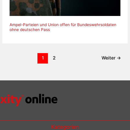
Ampel-Parteien und Union offen für Bundeswehrsoldaten
ohne deutschen Pass
1
2
Weiter
→
Kategorien