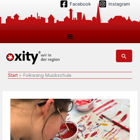
Zum
Facebook
Instagram
Inhalt
springen
Suchen
Start
Folkwang Musikschule