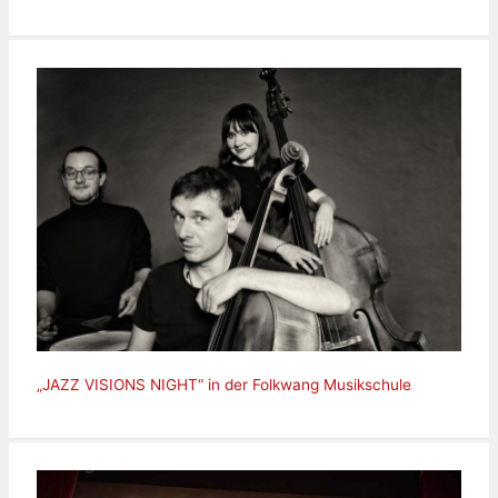
„JAZZ VISIONS NIGHT“ in der Folkwang Musikschule