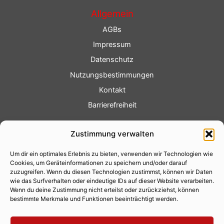
Allgemein
AGBs
Impressum
Datenschutz
Nutzungsbestimmungen
Kontakt
Barrierefreiheit
Service
Zustimmung verwalten
Fotoservice
Um dir ein optimales Erlebnis zu bieten, verwenden wir Technologien wie
Videoservice
Cookies, um Geräteinformationen zu speichern und/oder darauf
Werbung
zuzugreifen. Wenn du diesen Technologien zustimmst, können wir Daten
wie das Surfverhalten oder eindeutige IDs auf dieser Website verarbeiten.
Contenterstellung
Wenn du deine Zustimmung nicht erteilst oder zurückziehst, können
bestimmte Merkmale und Funktionen beeinträchtigt werden.
Lokalnachrichten
Lokalfernsehen