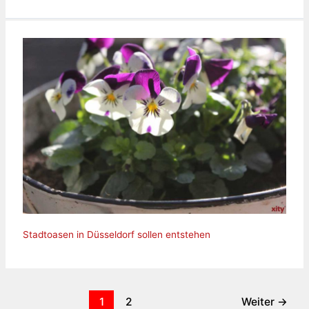
Stadtoasen in Düsseldorf sollen entstehen
1
2
Weiter
→