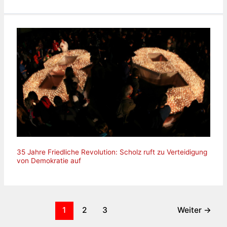
35 Jahre Friedliche Revolution: Scholz ruft zu Verteidigung
von Demokratie auf
1
2
3
Weiter
→